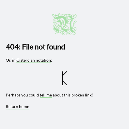
↩︎
/warchive/